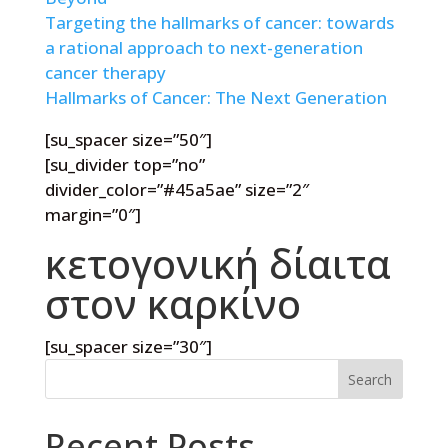
Targeting the hallmarks of cancer: towards
a rational approach to next-generation
cancer therapy
Hallmarks of Cancer: The Next Generation
[su_spacer size=”50″]
[su_divider top=”no”
divider_color=”#45a5ae” size=”2″
margin=”0″]
κετογονική δίαιτα
στον καρκίνο
[su_spacer size=”30″]
Search
Recent Posts